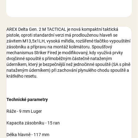
ZEPTAT SE
AREX Delta Gen. 2 M TACTICAL je nová kompaktní taktická
pistole, oproti standardní verzi má prodlouženou hlaveň se
závitem M13,5x1LH, vysoká mířidla, rozšířené tlačítko vypouštění
zásobníku a přípravu na montáž kolimátoru. Spoušťový
mechanismus Striker Fired je modifikovaný, kdy využívá prvky
dvojčinné spouště s přímoběžným částečně nataženým
úderníkem, který je bezpečnější než jednočinné spouště (SA s plně
nataženým úderníkem) při zachování plynulého chodu spouště a
krátkého resetu.
Technické parametry
Ráže - 9 mm Luger
Kapacita zásobníku - 15 ran
Délka hlavně - 117 mm