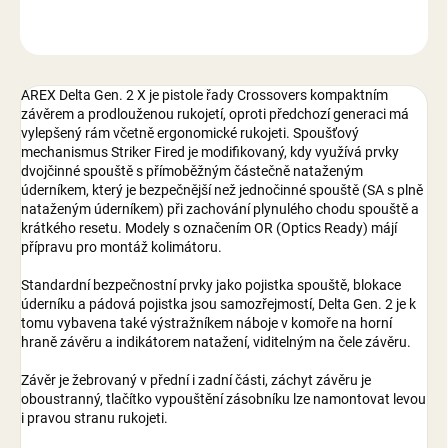
ZEPTAT SE
AREX Delta Gen. 2 X je pistole řady Crossovers kompaktním
závěrem a prodlouženou rukojetí, oproti předchozí generaci má
vylepšený rám včetně ergonomické rukojeti. Spoušťový
mechanismus Striker Fired je modifikovaný, kdy využívá prvky
dvojčinné spouště s přímoběžným částečně nataženým
úderníkem, který je bezpečnější než jednočinné spouště (SA s plně
nataženým úderníkem) při zachování plynulého chodu spouště a
krátkého resetu. Modely s označením OR (Optics Ready) májí
přípravu pro montáž kolimátoru.
Standardní bezpečnostní prvky jako pojistka spouště, blokace
úderníku a pádová pojistka jsou samozřejmostí, Delta Gen. 2 je k
tomu vybavena také výstražníkem náboje v komoře na horní
hraně závěru a indikátorem natažení, viditelným na čele závěru.
Závěr je žebrovaný v přední i zadní části, záchyt závěru je
oboustranný, tlačítko vypouštění zásobníku lze namontovat levou
i pravou stranu rukojeti.