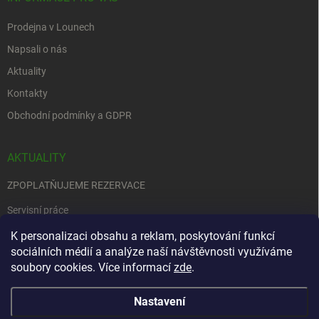
Prodejna v Lounech
Napsali o nás
Aktuality
Kontakty
Obchodní podmínky a GDPR
AKTUALITY
ZPOPLATŇUJEME REZERVACE
Servisní práce
EDENRED
K personalizaci obsahu a reklam, poskytování funkcí
sociálních médií a analýze naší návštěvnosti využíváme
Nemůžete se rozhodnout….
soubory cookies. Více informací
zde
.
Nastavení