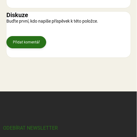
Diskuze
Buďte první, kdo napíše příspěvek k této položce.
Přidat komentář
Z
á
p
a
t
í
ODEBÍRAT NEWSLETTER