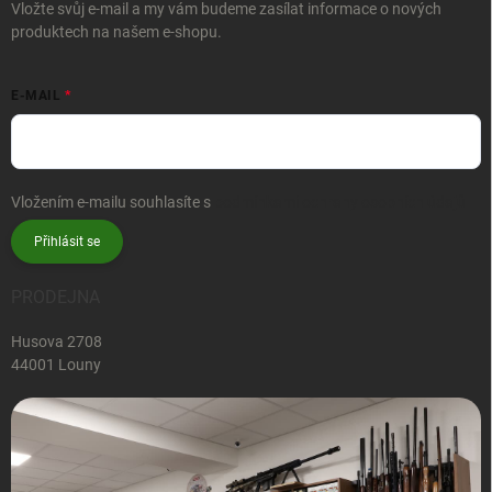
Vložte svůj e-mail a my vám budeme zasílat informace o nových
produktech na našem e-shopu.
E-MAIL
Vložením e-mailu souhlasíte s
podmínkami ochrany osobních údajů
Přihlásit se
PRODEJNA
Husova 2708
44001 Louny