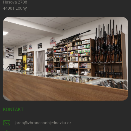
Husova 2708
44001 Louny
KONTAKT
jarda
@
zbranenaobjednavku.cz