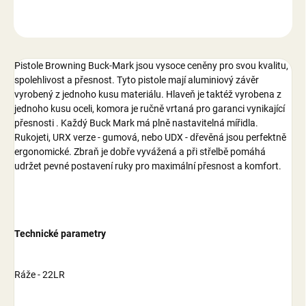
ZEPTAT SE
Pistole Browning Buck-Mark jsou vysoce ceněny pro svou kvalitu,
spolehlivost a přesnost. Tyto pistole mají aluminiový závěr
vyrobený z jednoho kusu materiálu. Hlaveň je taktéž vyrobena z
jednoho kusu oceli, komora je ručně vrtaná pro garanci vynikající
přesnosti . Každý Buck Mark má plně nastavitelná mířidla.
Rukojeti, URX verze - gumová, nebo UDX - dřevěná jsou perfektně
ergonomické. Zbraň je dobře vyvážená a při střelbě pomáhá
udržet pevné postavení ruky pro maximální přesnost a komfort.
Technické parametry
Ráže - 22LR