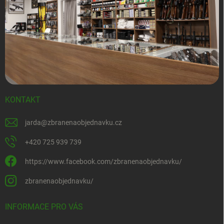
KONTAKT
jarda
@
zbranenaobjednavku.cz
+420 725 939 739
https://www.facebook.com/zbranenaobjednavku/
zbranenaobjednavku/
INFORMACE PRO VÁS