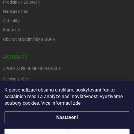
Prodejna v Lounech
Napsali o nás
Aktuality
Kontakty
Obchodní podmínky a GDPR
AKTUALITY
ZPOPLATŇUJEME REZERVACE
Servisní práce
EDENRED
K personalizaci obsahu a reklam, poskytování funkcí
sociálních médií a analýze naší návštěvnosti využíváme
Nemůžete se rozhodnout….
soubory cookies. Více informací
zde
.
Nastavení
Copyright 2026
Zbraně na objednávku
. Všechna práva vyhrazena.
Upravit