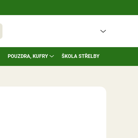
PRÁZDNÝ KOŠÍK
t
NÁKUPNÍ
KOŠÍK
POUZDRA, KUFRY
ŠKOLA STŘELBY
BAZÁREK