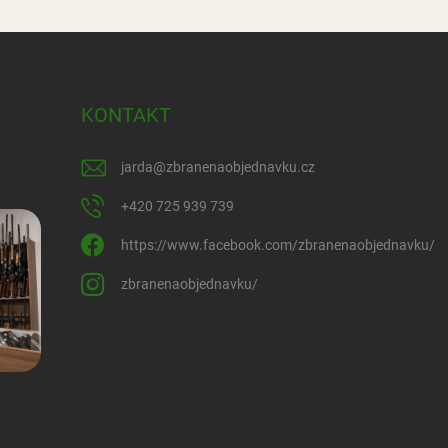
KONTAKT
jarda
@
zbranenaobjednavku.cz
+420 725 939 739
https://www.facebook.com/zbranenaobjednavku/
zbranenaobjednavku/