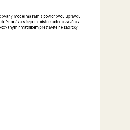
 slícovaný model má rám s povrchovou úpravou
dardně dodává s čepem místo záchytu závěru a
eloxovaným hmatníkem přestavitelné zádržky