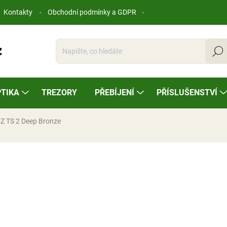
Kontakty
Obchodní podmínky a GDPR
Hleda
TIKA
TREZORY
PŘEBÍJENÍ
PŘÍSLUŠENSTVÍ
CZ TS 2 Deep Bronze
ocení
59 990 Kč
Měrná
NA OBJEDNÁVKU