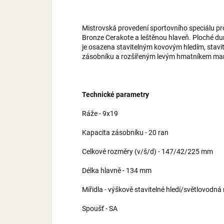
Mistrovská provedení sportovního speciálu pr
Bronze Cerakote a leštěnou hlaveň. Ploché du
je osazena stavitelným kovovým hledím, stavi
zásobníku a rozšířeným levým hmatníkem manuá
Technické parametry
Ráže - 9x19
Kapacita zásobníku - 20 ran
Celkové rozměry (v/š/d) - 147/42/225 mm
Délka hlavně - 134 mm
Mířidla - výškově stavitelné hledí/světlovodn
Spoušť - SA