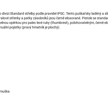
o divizi Standard střelby podle pravidel IPSC. Tento puškařsky laděný a
ralové střenky a patky zásobníků jsou černě eloxované. Pistole se stan
telnou opěrkou pro palec levé ruky (thumbrest), polohovatelným, černě 
lní pojistky (pravý hmatník je plochý).
á muška