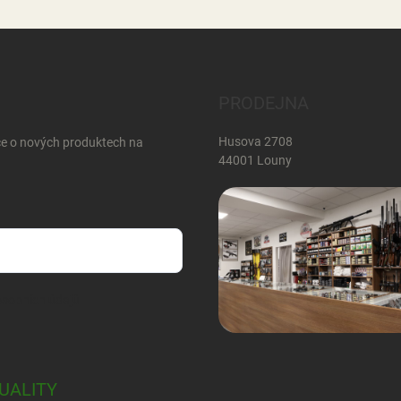
PRODEJNA
Husova 2708
ce o nových produktech na
44001 Louny
sobních údajů
UALITY