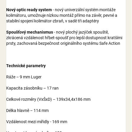
Nový optic ready system
- nový univerzální systém montáže
kolimátoru, umožnuje nízkou montáž přímo na závěr, pevné a
stabilní spojení kolimátor-zbraň, v sadě tři adaptéry
Spoušťový mechanismus
- nový plochý jazýček spouště,
zkrácená vzdálenost hřbet-spoušť pro lepší dostupnost kratšími
prsty, zachovaná bezpečnost originálního systému Safe Action
Technické parametry
Ráže – 9 mm Luger
Kapacita zásobníku – 17 ran
Celkové rozměry (VxŠxD) – 139x34,4x186 mm
Délka hlavně – 114 mm
Vzdálenost mezi mířidly - 169 mm