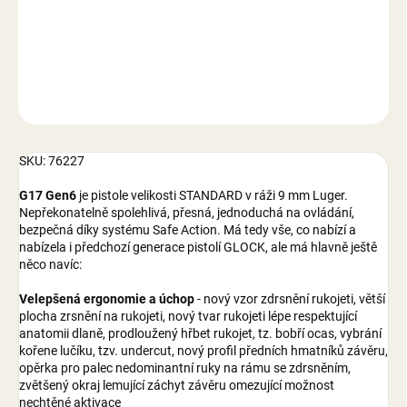
−
+
Přidat do košíku
DETAILNÍ INFORMACE
ZEPTAT SE
SKU: 76227
G17 Gen6
je pistole velikosti STANDARD v ráži 9 mm Luger.
Nepřekonatelně spolehlivá, přesná, jednoduchá na ovládání,
bezpečná díky systému Safe Action. Má tedy vše, co nabízí a
nabízela i předchozí generace pistolí GLOCK, ale má hlavně ještě
něco navíc:
Velepšená ergonomie a úchop
- nový vzor zdrsnění rukojeti, větší
plocha zrsnění na rukojeti, nový tvar rukojeti lépe respektující
anatomii dlaně, prodloužený hřbet rukojet, tz. bobří ocas, vybrání
kořene lučíku, tzv. undercut, nový profil předních hmatníků závěru,
opěrka pro palec nedominantní ruky na rámu se zdrsněním,
zvětšený okraj lemující záchyt závěru omezující možnost
nechtěné aktivace