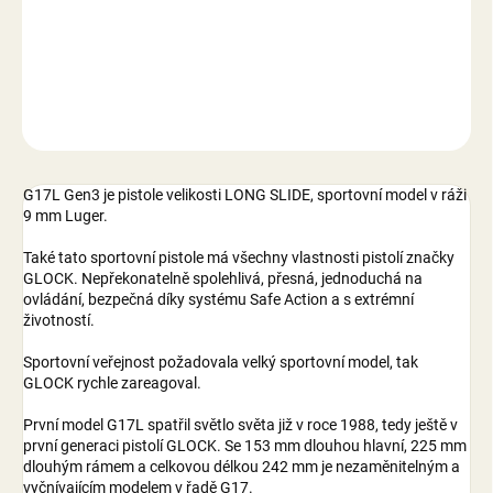
−
+
Přidat do košíku
DETAILNÍ INFORMACE
ZEPTAT SE
G17L Gen3 je pistole velikosti LONG SLIDE, sportovní model v ráži
9 mm Luger.
Také tato sportovní pistole má všechny vlastnosti pistolí značky
GLOCK. Nepřekonatelně spolehlivá, přesná, jednoduchá na
ovládání, bezpečná díky systému Safe Action a s extrémní
životností.
Sportovní veřejnost požadovala velký sportovní model, tak
GLOCK rychle zareagoval.
První model G17L spatřil světlo světa již v roce 1988, tedy ještě v
první generaci pistolí GLOCK. Se 153 mm dlouhou hlavní, 225 mm
dlouhým rámem a celkovou délkou 242 mm je nezaměnitelným a
vyčnívajícím modelem v řadě G17.