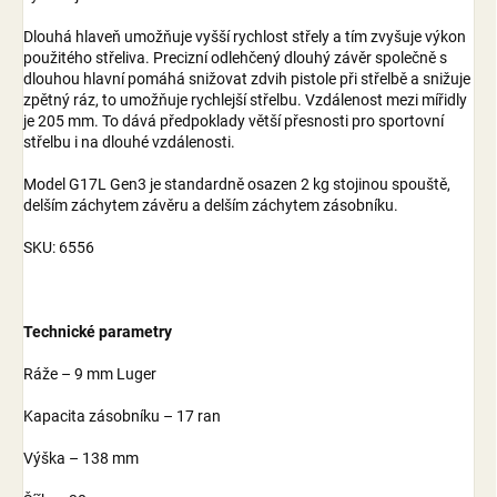
Dlouhá hlaveň umožňuje vyšší rychlost střely a tím zvyšuje výkon
použitého střeliva. Precizní odlehčený dlouhý závěr společně s
dlouhou hlavní pomáhá snižovat zdvih pistole při střelbě a snižuje
zpětný ráz, to umožňuje rychlejší střelbu. Vzdálenost mezi mířidly
je 205 mm. To dává předpoklady větší přesnosti pro sportovní
střelbu i na dlouhé vzdálenosti.
Model G17L Gen3 je standardně osazen 2 kg stojinou spouště,
delším záchytem závěru a delším záchytem zásobníku.
SKU: 6556
Technické parametry
Ráže – 9 mm Luger
Kapacita zásobníku – 17 ran
Výška – 138 mm