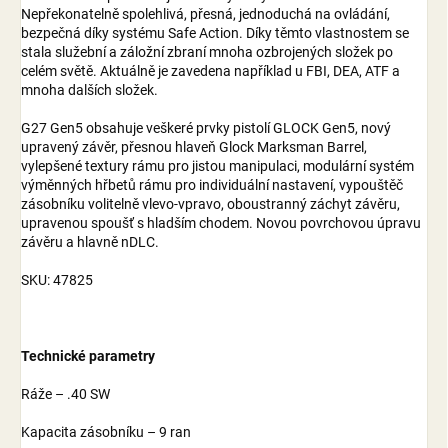
Nepřekonatelně spolehlivá, přesná, jednoduchá na ovládání,
bezpečná díky systému Safe Action. Díky těmto vlastnostem se
stala služební a záložní zbraní mnoha ozbrojených složek po
celém světě. Aktuálně je zavedena například u FBI, DEA, ATF a
mnoha dalších složek.
G27 Gen5 obsahuje veškeré prvky pistolí GLOCK Gen5, nový
upravený závěr, přesnou hlaveň Glock Marksman Barrel,
vylepšené textury rámu pro jistou manipulaci, modulární systém
výměnných hřbetů rámu pro individuální nastavení, vypouštěč
zásobníku volitelně vlevo-vpravo, oboustranný záchyt závěru,
upravenou spoušť s hladším chodem. Novou povrchovou úpravu
závěru a hlavně nDLC.
SKU: 47825
Technické parametry
Ráže – .40 SW
Kapacita zásobníku – 9 ran