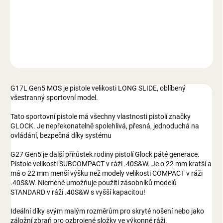
−
+
Přidat do košíku
DETAILNÍ INFORMACE
ZEPTAT SE
G17L Gen5 MOS je pistole velikosti LONG SLIDE, oblíbený
všestranný sportovní model.
Tato sportovní pistole má všechny vlastnosti pistolí značky
GLOCK. Je nepřekonatelně spolehlivá, přesná, jednoduchá na
ovládání, bezpečná díky systému
G27 Gen5 je další přírůstek rodiny pistolí Glock páté generace.
Pistole velikosti SUBCOMPACT v ráži .40S&W. Je o 22 mm kratší a
má o 22 mm menší výšku než modely velikosti COMPACT v ráži
.40S&W. Nicméně umožňuje použití zásobníků modelů
STANDARD v ráži .40S&W s vyšší kapacitou!
Ideální díky svým malým rozměrům pro skryté nošení nebo jako
záložní zbraň pro ozbrojené složky ve výkonné ráži.