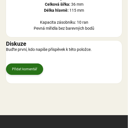
Celková šířka:
36 mm
Délka hlavně:
115 mm
Kapacita zásobníku: 10 ran
Pevná mířidla bez barevných bodů
Diskuze
Buďte první, kdo napíše příspěvek k této položce.
Přidat komentář
Z
á