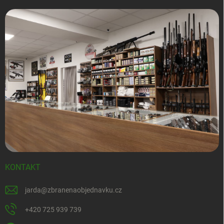
KONTAKT
jarda
@
zbranenaobjednavku.cz
+420 725 939 739