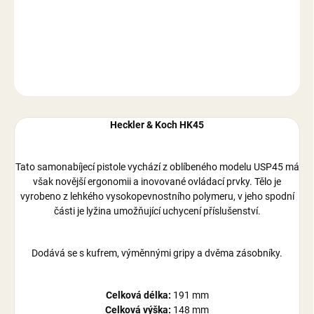
−
+
Přidat do košíku
DETAILNÍ INFORMACE
ZEPTAT SE
Heckler & Koch HK45
Tato samonabíjecí pistole vychází z oblíbeného modelu USP45 má
však novější ergonomii a inovované ovládací prvky. Tělo je
vyrobeno z lehkého vysokopevnostního polymeru, v jeho spodní
části je lyžina umožňující uchycení příslušenství.
Dodává se s kufrem, výměnnými gripy a dvěma zásobníky.
Celková délka:
191 mm
Celková výška:
148 mm