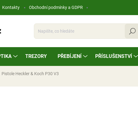
Kontakty
Obchodní podmínky a GDPR
Hleda
TIKA
TREZORY
PŘEBÍJENÍ
PŘÍSLUŠENSTVÍ
Pistole Heckler & Koch P30 V3
ocení
21 200 Kč
Měrná
NA OBJEDNÁVKU