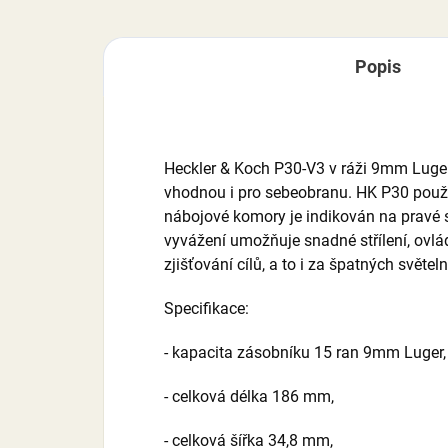
Popis
Heckler & Koch P30-V3 v ráži 9mm Luger j
vhodnou i pro sebeobranu. HK P30 použív
nábojové komory je indikován na pravé s
vyvážení umožňuje snadné střílení, ovlá
zjišťování cílů, a to i za špatných světe
Specifikace:
- kapacita zásobníku 15 ran 9mm Luger,
- celková délka 186 mm,
- celková šířka 34,8 mm,