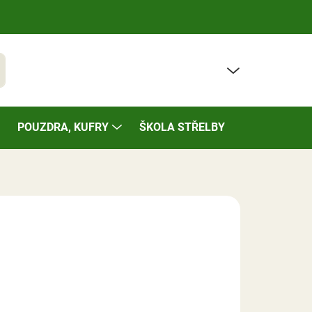
PRÁZDNÝ KOŠÍK
t
NÁKUPNÍ
KOŠÍK
POUZDRA, KUFRY
ŠKOLA STŘELBY
BAZÁREK