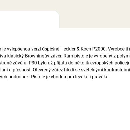
e vylepšenou verzí úspěšné Heckler & Koch P2000. Výrobce ji na t
á klasický Browningův závěr. Rám pistole je vyrobený z polyme
traně závěru. P30 byla už přijata do několik evropských policejn
dání a přesnost. Otevřený zářez hledí se světelnými kontrastní
lných podmínek. Pistole je vhodná pro leváka i praváka.