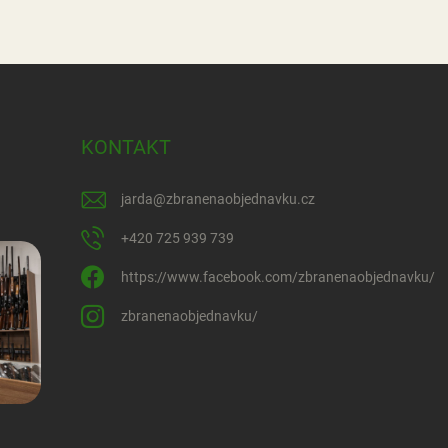
KONTAKT
jarda
@
zbranenaobjednavku.cz
+420 725 939 739
https://www.facebook.com/zbranenaobjednavku/
zbranenaobjednavku/