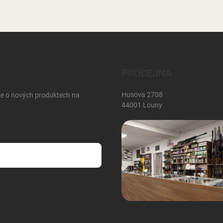
PRODEJNA
Husova 2708
ce o nových produktech na
44001 Louny
sobních údajů