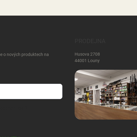
PRODEJNA
Husova 2708
ce o nových produktech na
44001 Louny
sobních údajů