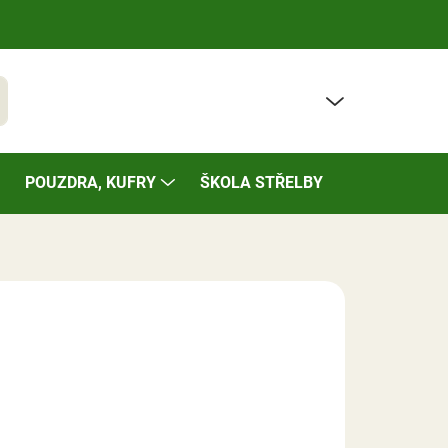
PRÁZDNÝ KOŠÍK
t
NÁKUPNÍ
KOŠÍK
POUZDRA, KUFRY
ŠKOLA STŘELBY
BAZÁREK