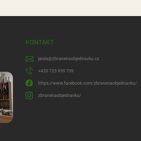
KONTAKT
jarda
@
zbranenaobjednavku.cz
+420 725 939 739
https://www.facebook.com/zbranenaobjednavku/
zbranenaobjednavku/