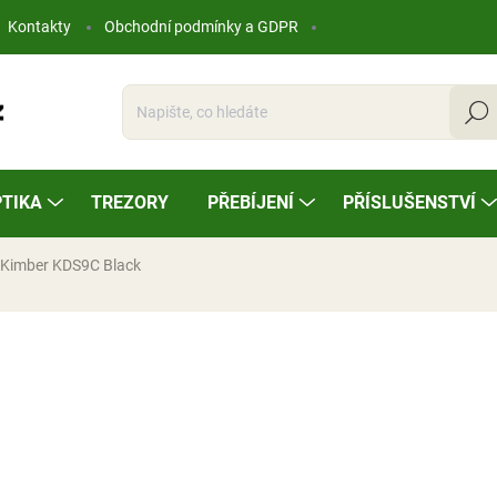
Kontakty
Obchodní podmínky a GDPR
Hleda
TIKA
TREZORY
PŘEBÍJENÍ
PŘÍSLUŠENSTVÍ
e Kimber KDS9C Black
ocení
50 980 Kč
Měrná
SKLADEM