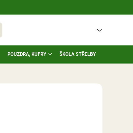
PRÁZDNÝ KOŠÍK
t
NÁKUPNÍ
KOŠÍK
POUZDRA, KUFRY
ŠKOLA STŘELBY
BAZÁREK