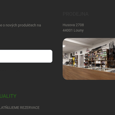
PRODEJNA
Husova 2708
ce o nových produktech na
44001 Louny
sobních údajů
UALITY
LATŇUJEME REZERVACE