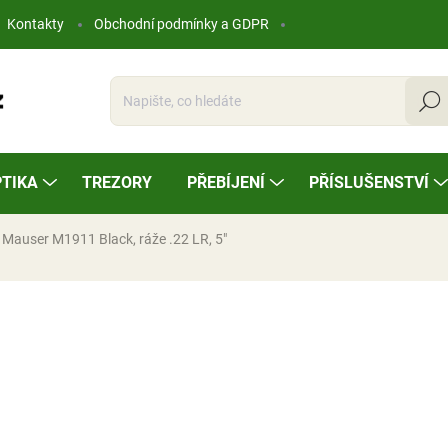
Kontakty
Obchodní podmínky a GDPR
Hleda
TIKA
TREZORY
PŘEBÍJENÍ
PŘÍSLUŠENSTVÍ
e Mauser M1911 Black, ráže .22 LR, 5"
ocení
10 980 Kč
Měrná
NA OBJEDNÁVKU