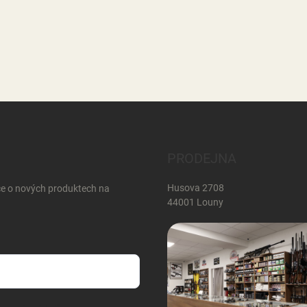
PRODEJNA
Husova 2708
ce o nových produktech na
44001 Louny