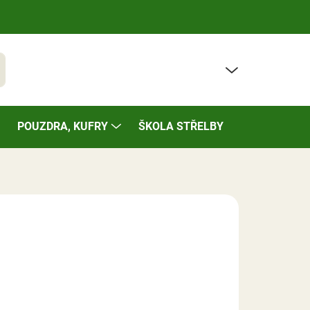
PRÁZDNÝ KOŠÍK
t
NÁKUPNÍ
KOŠÍK
POUZDRA, KUFRY
ŠKOLA STŘELBY
BAZÁREK