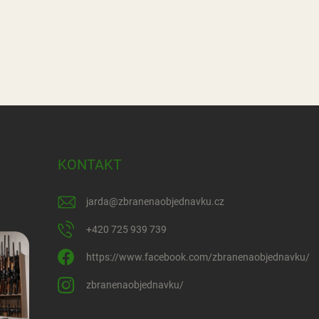
KONTAKT
jarda
@
zbranenaobjednavku.cz
+420 725 939 739
https://www.facebook.com/zbranenaobjednavku/
zbranenaobjednavku/