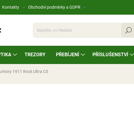
Kontakty
Obchodní podmínky a GDPR
Hleda
TIKA
TREZORY
PŘEBÍJENÍ
PŘÍSLUŠENSTVÍ
 Armory 1911 Rock Ultra CS
ocení
24 500 Kč
Měrná
NA OBJEDNÁVKU