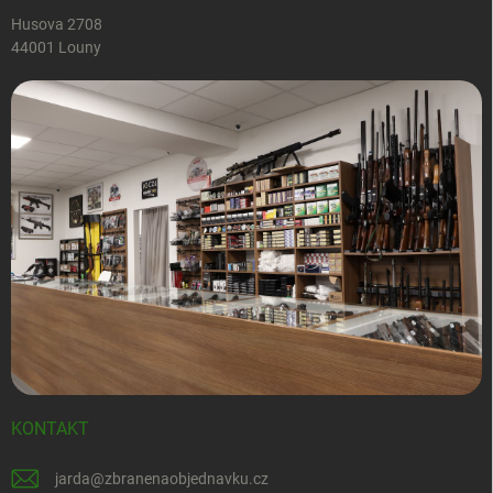
Husova 2708
44001 Louny
KONTAKT
jarda
@
zbranenaobjednavku.cz