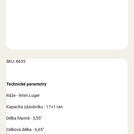
−
+
Přidat do košíku
DETAILNÍ INFORMACE
ZEPTAT SE
SKU: 8635
Technické parametry
Ráže - 9mm Luger
Kapacita zásobníku - 17+1 ran
Délka hlavně - 3,55"
Celková délka - 6,65"