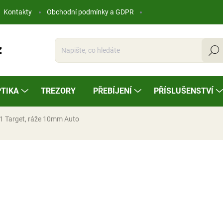
Kontakty
Obchodní podmínky a GDPR
Hleda
TIKA
TREZORY
PŘEBÍJENÍ
PŘÍSLUŠENSTVÍ
1 Target, ráže 10mm Auto
ocení
34 000 Kč
Měrná
NA OBJEDNÁVKU