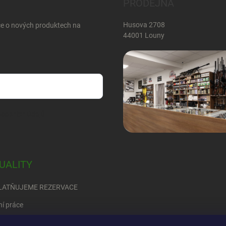
PRODEJNA
Husova 2708
ce o nových produktech na
44001 Louny
sobních údajů
UALITY
LATŇUJEME REZERVACE
ní práce
RED