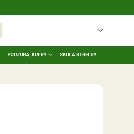
PRÁZDNÝ KOŠÍK
t
NÁKUPNÍ
KOŠÍK
POUZDRA, KUFRY
ŠKOLA STŘELBY
BAZÁREK