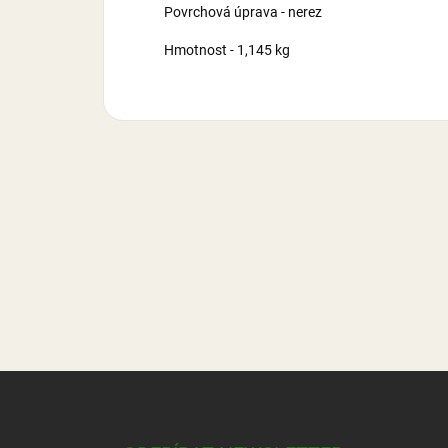
Povrchová úprava - nerez
Hmotnost - 1,145 kg
Z
á
p
a