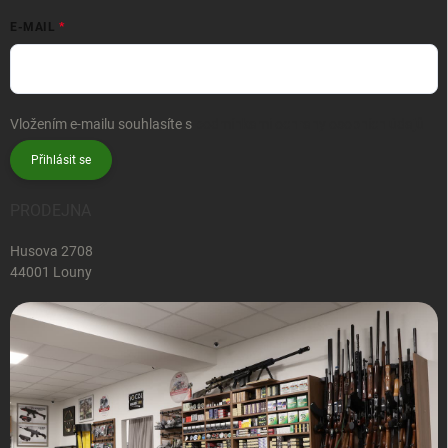
E-MAIL
Vložením e-mailu souhlasíte s
podmínkami ochrany osobních údajů
Přihlásit se
PRODEJNA
Husova 2708
44001 Louny