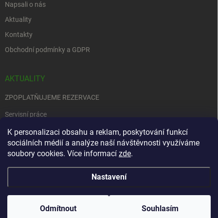
Napsali o nás
Aktuality
Kontakty
Obchodní podmínky a GDPR
AKTUALITY
ZPOPLATŇUJEME REZERVACE
Servisní práce
EDENRED
K personalizaci obsahu a reklam, poskytování funkcí
sociálních médií a analýze naší návštěvnosti využíváme
Nemůžete se rozhodnout….
soubory cookies. Více informací
zde
.
Nastavení
Copyright 2026
Zbraně na objednávku
. Všechna práva vyhrazena.
Upravit
nastavení cookies
Odmítnout
Souhlasím