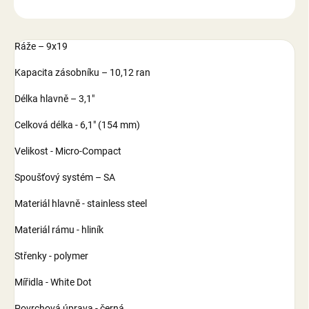
ZEPTAT SE
Ráže – 9x19
Kapacita zásobníku – 10,12 ran
Délka hlavně – 3,1″
Celková délka - 6,1" (154 mm)
Velikost - Micro-Compact
Spoušťový systém – SA
Materiál hlavně - stainless steel
Materiál rámu - hliník
Střenky - polymer
Mířidla - White Dot
Povrchová úprava - černá