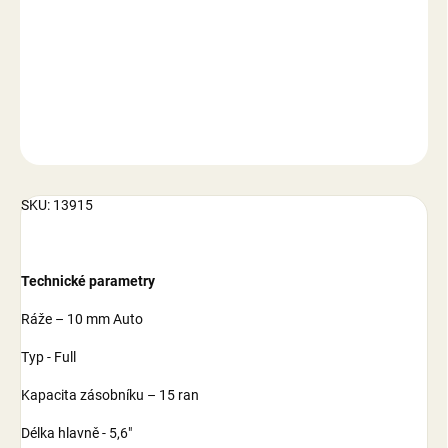
−
+
Přidat do košíku
DETAILNÍ INFORMACE
ZEPTAT SE
SKU: 13915
Technické parametry
Ráže – 10 mm Auto
Typ - Full
Kapacita zásobníku – 15 ran
Délka hlavně - 5,6"