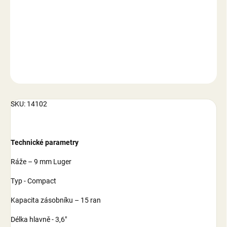
−
+
Přidat do košíku
DETAILNÍ INFORMACE
ZEPTAT SE
SKU: 14102
Technické parametry
Ráže – 9 mm Luger
Typ - Compact
Kapacita zásobníku – 15 ran
Délka hlavně - 3,6"