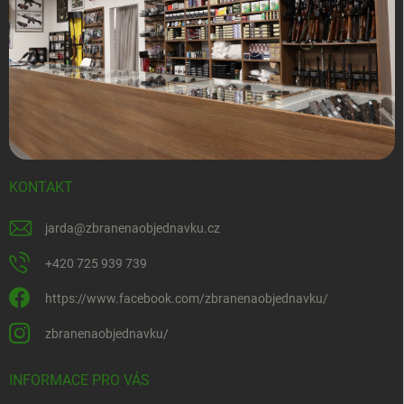
KONTAKT
jarda
@
zbranenaobjednavku.cz
+420 725 939 739
https://www.facebook.com/zbranenaobjednavku/
zbranenaobjednavku/
INFORMACE PRO VÁS