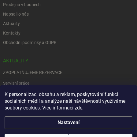
Prodejna v Lounech
Napsali o nás
Aktuality
Kontakty
Obchodní podmínky a GDPR
AKTUALITY
ZPOPLATŇUJEME REZERVACE
Servisní práce
EDENRED
K personalizaci obsahu a reklam, poskytování funkcí
sociálních médií a analýze naší návštěvnosti využíváme
Nemůžete se rozhodnout….
soubory cookies. Více informací
zde
.
Nastavení
Copyright 2026
Zbraně na objednávku
. Všechna práva vyhrazena.
Upravit