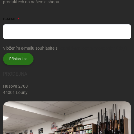
produktech na našem e-shopu.
E-MAIL
Vložením e-mailu souhlasíte s
podmínkami ochrany osobních údajů
Přihlásit se
PRODEJNA
Husova 2708
44001 Louny