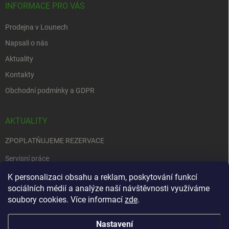
INFORMACE PRO VÁS
Prodejna v Lounech
Napsali o nás
Aktuality
Kontakty
Obchodní podmínky a GDPR
AKTUALITY
ZPOPLATŇUJEME REZERVACE
Servisní práce
EDENRED
K personalizaci obsahu a reklam, poskytování funkcí
sociálních médií a analýze naší návštěvnosti využíváme
Nemůžete se rozhodnout….
soubory cookies. Více informací
zde
.
Nastavení