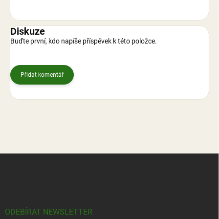
Diskuze
Buďte první, kdo napíše příspěvek k této položce.
Přidat komentář
Z
á
p
a
t
í
ODEBÍRAT NEWSLETTER