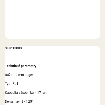
−
+
Přidat do košíku
DETAILNÍ INFORMACE
ZEPTAT SE
SKU: 13808
Technické parametry
Ráže – 9 mm Luger
Typ - Full
Kapacita zásobníku – 17 ran
Délka hlavně - 4,25"