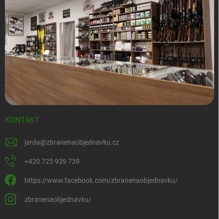
KONTAKT
jarda
@
zbranenaobjednavku.cz
+420 725 939 739
https://www.facebook.com/zbranenaobjednavku/
zbranenaobjednavku/