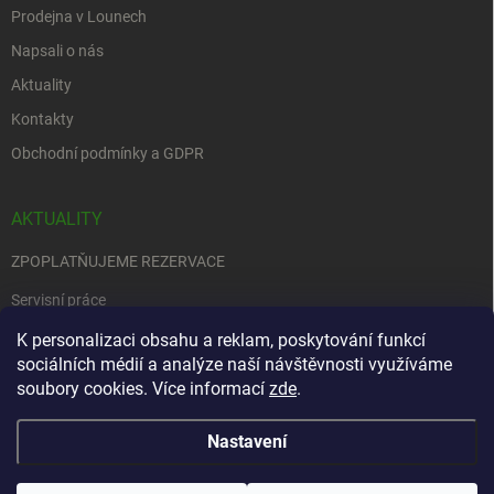
Prodejna v Lounech
Napsali o nás
Aktuality
Kontakty
Obchodní podmínky a GDPR
AKTUALITY
ZPOPLATŇUJEME REZERVACE
Servisní práce
EDENRED
K personalizaci obsahu a reklam, poskytování funkcí
sociálních médií a analýze naší návštěvnosti využíváme
Nemůžete se rozhodnout….
soubory cookies. Více informací
zde
.
Nastavení
Copyright 2026
Zbraně na objednávku
. Všechna práva vyhrazena.
Upravit