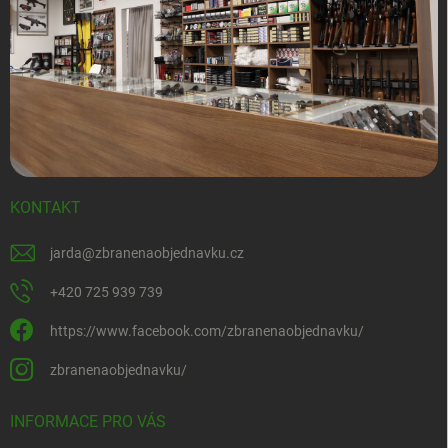
KONTAKT
jarda
@
zbranenaobjednavku.cz
+420 725 939 739
https://www.facebook.com/zbranenaobjednavku/
zbranenaobjednavku/
INFORMACE PRO VÁS