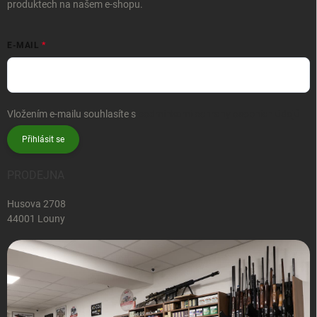
produktech na našem e-shopu.
E-MAIL
Vložením e-mailu souhlasíte s
podmínkami ochrany osobních údajů
Přihlásit se
PRODEJNA
Husova 2708
44001 Louny