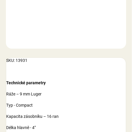
−
+
Přidat do košíku
DETAILNÍ INFORMACE
ZEPTAT SE
SKU: 13931
Technické parametry
Ráže – 9 mm Luger
Typ - Compact
Kapacita zásobníku – 16 ran
Délka hlavně - 4"