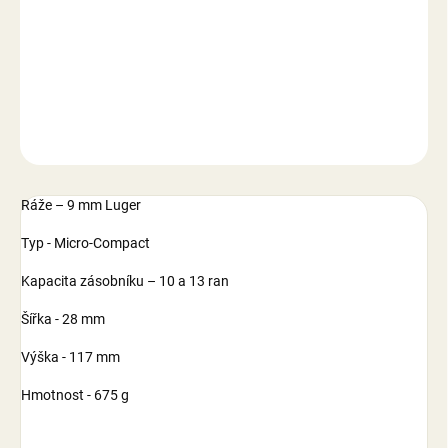
−
+
Přidat do košíku
DETAILNÍ INFORMACE
ZEPTAT SE
Ráže – 9 mm Luger
Typ - Micro-Compact
Kapacita zásobníku – 10 a 13 ran
Šířka - 28 mm
Výška - 117 mm
Hmotnost - 675 g