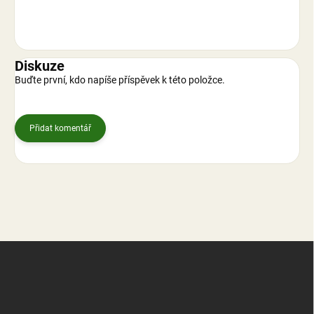
Diskuze
Buďte první, kdo napíše příspěvek k této položce.
Přidat komentář
Z
á
p
a
t