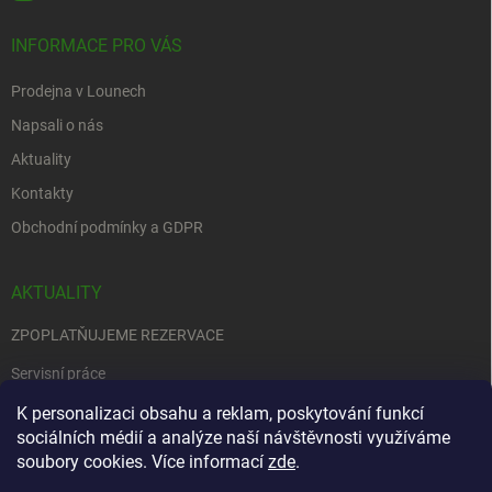
INFORMACE PRO VÁS
Prodejna v Lounech
Napsali o nás
Aktuality
Kontakty
Obchodní podmínky a GDPR
AKTUALITY
ZPOPLATŇUJEME REZERVACE
Servisní práce
EDENRED
K personalizaci obsahu a reklam, poskytování funkcí
sociálních médií a analýze naší návštěvnosti využíváme
Nemůžete se rozhodnout….
soubory cookies. Více informací
zde
.