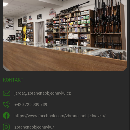
KONTAKT
jarda
@
zbranenaobjednavku.cz
+420 725 939 739
https://www.facebook.com/zbranenaobjednavku/
zbranenaobjednavku/