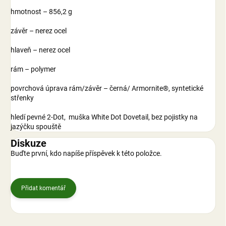
hmotnost – 856,2 g
závěr – nerez ocel
hlaveň – nerez ocel
rám – polymer
povrchová úprava rám/závěr – černá/ Armornite®, syntetické
střenky
hledí pevné 2-Dot, muška White Dot Dovetail, bez pojistky na
jazýčku spouště
Diskuze
Buďte první, kdo napíše příspěvek k této položce.
Přidat komentář