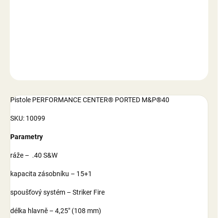
−
+
Přidat do košíku
DETAILNÍ INFORMACE
ZEPTAT SE
Pistole PERFORMANCE CENTER® PORTED M&P®40
SKU: 10099
Parametry
ráže – .40 S&W
kapacita zásobníku – 15+1
spoušťový systém – Striker Fire
délka hlavně – 4,25″ (108 mm)