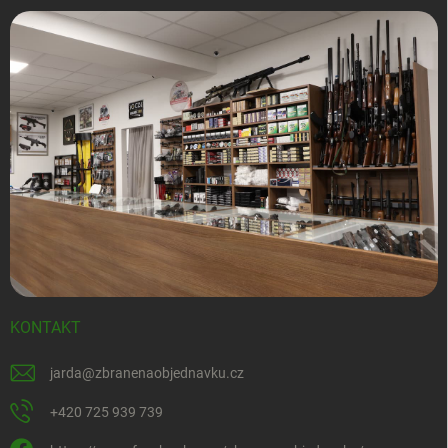
KONTAKT
jarda
@
zbranenaobjednavku.cz
+420 725 939 739