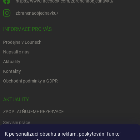
https://www.facebook.com/zbranenaobjednavku/
zbranenaobjednavku/
INFORMACE PRO VÁS
Prodejna v Lounech
Napsali o nás
Aktuality
Kontakty
Obchodní podmínky a GDPR
AKTUALITY
ZPOPLATŇUJEME REZERVACE
Servisní práce
EDENRED
K personalizaci obsahu a reklam, poskytování funkcí