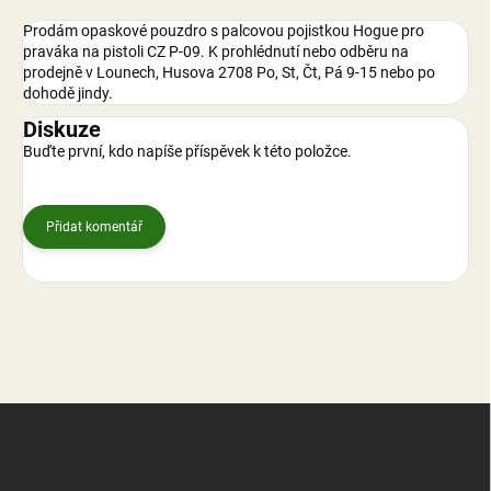
Prodám opaskové pouzdro s palcovou pojistkou Hogue pro
praváka na pistoli CZ P-09. K prohlédnutí nebo odběru na
prodejně v Lounech, Husova 2708 Po, St, Čt, Pá 9-15 nebo po
dohodě jindy.
Diskuze
Buďte první, kdo napíše příspěvek k této položce.
Přidat komentář
Z
á
p
a