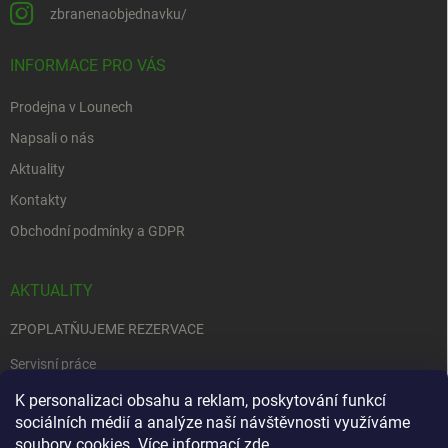
zbranenaobjednavku/
INFORMACE PRO VÁS
Prodejna v Lounech
Napsali o nás
Aktuality
Kontakty
Obchodní podmínky a GDPR
AKTUALITY
ZPOPLATŇUJEME REZERVACE
Servisní práce
EDENRED
K personalizaci obsahu a reklam, poskytování funkcí
sociálních médií a analýze naší návštěvnosti využíváme
Nemůžete se rozhodnout….
soubory cookies. Více informací
zde
.