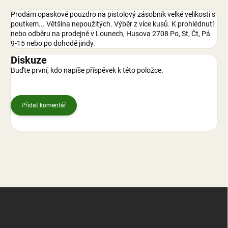
Prodám opaskové pouzdro na pistolový zásobník velké velikosti s
poutkem... Většina nepoužitých. Výběr z více kusů. K prohlédnutí
nebo odběru na prodejně v Lounech, Husova 2708 Po, St, Čt, Pá
9-15 nebo po dohodě jindy.
Diskuze
Buďte první, kdo napíše příspěvek k této položce.
Přidat komentář
Z
á
p
a