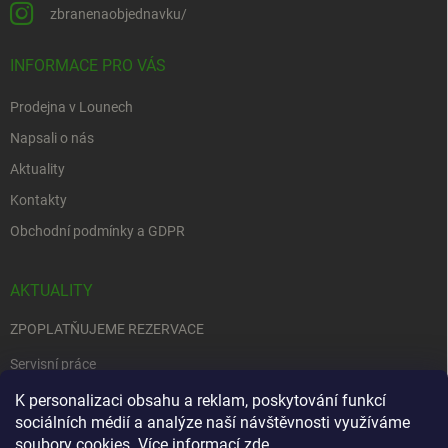
zbranenaobjednavku/
INFORMACE PRO VÁS
Prodejna v Lounech
Napsali o nás
Aktuality
Kontakty
Obchodní podmínky a GDPR
AKTUALITY
ZPOPLATŇUJEME REZERVACE
Servisní práce
EDENRED
K personalizaci obsahu a reklam, poskytování funkcí
sociálních médií a analýze naší návštěvnosti využíváme
Nemůžete se rozhodnout….
soubory cookies. Více informací
zde
.