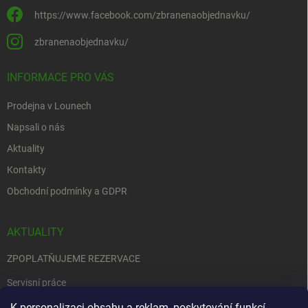
https://www.facebook.com/zbranenaobjednavku/
zbranenaobjednavku/
INFORMACE PRO VÁS
Prodejna v Lounech
Napsali o nás
Aktuality
Kontakty
Obchodní podmínky a GDPR
AKTUALITY
ZPOPLATŇUJEME REZERVACE
Servisní práce
EDENRED
K personalizaci obsahu a reklam, poskytování funkcí