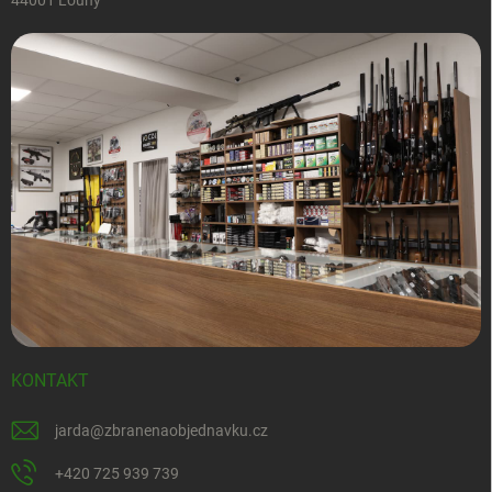
44001 Louny
KONTAKT
jarda
@
zbranenaobjednavku.cz
+420 725 939 739