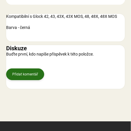
Kompatibilní s Glock 42, 43, 43X, 43X MOS, 48, 48X, 48X MOS
Barva - černá
Diskuze
Buďte první, kdo napíše příspěvek k této položce.
Přidat komentář
Z
á