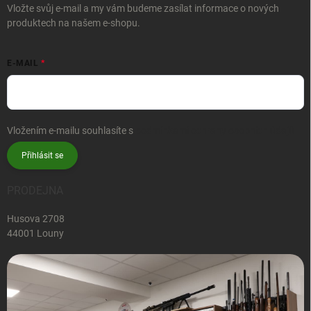
Vložte svůj e-mail a my vám budeme zasílat informace o nových
produktech na našem e-shopu.
E-MAIL
Vložením e-mailu souhlasíte s
podmínkami ochrany osobních údajů
Přihlásit se
PRODEJNA
Husova 2708
44001 Louny