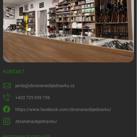
KONTAKT
jarda
@
zbranenaobjednavku.cz
+420 725 939 739
https://www.facebook.com/zbranenaobjednavku/
zbranenaobjednavku/