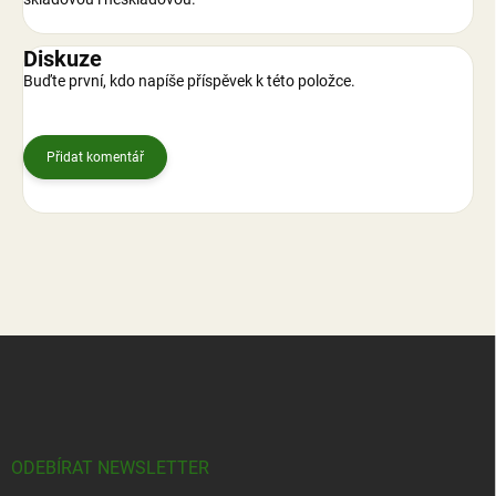
Diskuze
Buďte první, kdo napíše příspěvek k této položce.
Přidat komentář
Z
á
p
a
t
í
ODEBÍRAT NEWSLETTER