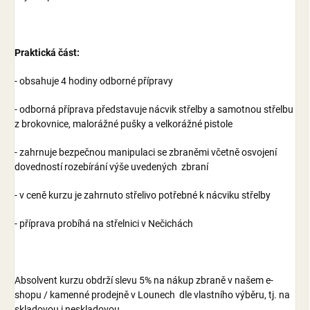
Praktická část:
- obsahuje 4 hodiny odborné přípravy
- odborná příprava představuje nácvik střelby a samotnou střelbu
z brokovnice, malorážné pušky a velkorážné pistole
- zahrnuje bezpečnou manipulaci se zbraněmi včetně osvojení
dovedností rozebírání výše uvedených zbraní
- v ceně kurzu je zahrnuto střelivo potřebné k nácviku střelby
- příprava probíhá na střelnici v Nečichách
Absolvent kurzu obdrží slevu 5% na nákup zbraně v našem e-
shopu / kamenné prodejně v Lounech dle vlastního výběru, tj. na
skladovou i neskladovou.