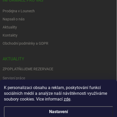
INFORMACE PRO VÁS
Prodejna v Lounech
Napsali o nás
Aktuality
Kontakty
Obchodní podmínky a GDPR
AKTUALITY
ZPOPLATŇUJEME REZERVACE
Servisní práce
EDENRED
K personalizaci obsahu a reklam, poskytování funkcí
sociálních médií a analýze naší návštěvnosti využíváme
Nemůžete se rozhodnout….
soubory cookies. Více informací
zde
.
Nastavení