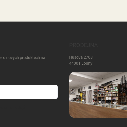
PRODEJNA
Husova 2708
ce o nových produktech na
44001 Louny
sobních údajů