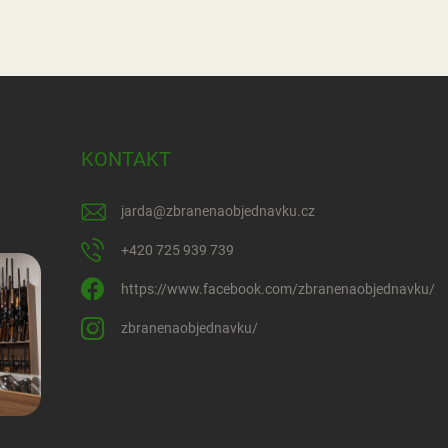
KONTAKT
jarda
@
zbranenaobjednavku.cz
+420 725 939 739
https://www.facebook.com/zbranenaobjednavku/
zbranenaobjednavku/