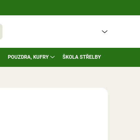
PRÁZDNÝ KOŠÍK
t
NÁKUPNÍ
KOŠÍK
POUZDRA, KUFRY
ŠKOLA STŘELBY
BAZÁREK