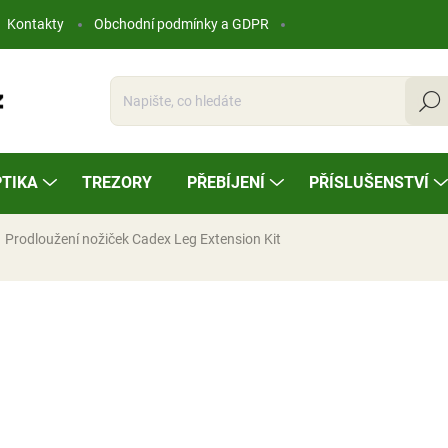
Kontakty
Obchodní podmínky a GDPR
Hleda
TIKA
TREZORY
PŘEBÍJENÍ
PŘÍSLUŠENSTVÍ
Prodloužení nožiček Cadex Leg Extension Kit
ocení
3 890 Kč
Měrná
SKLADEM
cena: