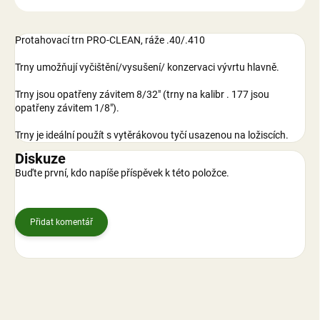
Protahovací trn PRO-CLEAN, ráže .40/.410
Trny umožňují vyčištění/vysušení/ konzervaci vývrtu hlavně.
Trny jsou opatřeny závitem 8/32" (trny na kalibr . 177 jsou
opatřeny závitem 1/8").
Trny je ideální použít s vytěrákovou tyčí usazenou na ložiscích.
Diskuze
Buďte první, kdo napíše příspěvek k této položce.
Přidat komentář