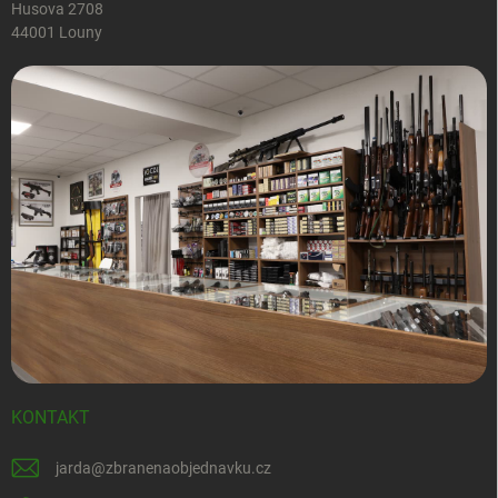
Husova 2708
44001 Louny
KONTAKT
jarda
@
zbranenaobjednavku.cz