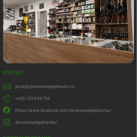
KONTAKT
jarda
@
zbranenaobjednavku.cz
+420 725 939 739
https://www.facebook.com/zbranenaobjednavku/
zbranenaobjednavku/