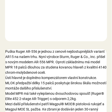
−
+
Přidat do košíku
DETAILNÍ INFORMACE
ZEPTAT SE
Puška Ruger AR-556 je jednou z cenově nejdostupnějších variant
AR15 na našem trhu. Nyní výrobce Sturm, Ruger & Co., Inc. přišel
s novým modelem AR-556 MPR. Oproti základnímu má model
MPR 18 palců dlouhou za studena kovanou hlaveň z kvalitní 4140
chrom-molybdenové oceli.
Ústí hlavně je doplněno kompenzátorem vlastní konstrukce.
MLOK předpažbí délky 15 palců poskytuje širokou škálu možností
montáže dalšího příslušenství.
Model MPR má také vylepšenou dvouchodovou spoušť (Ruger®
Elite 452 2-stage AR-Trigger) s odporem 2,2kg.
Mezi další příslušenství patří Magpul® MOE® pistolová rukojeť a
Magpul MOE SL pažba. Ke zbrani je dodáván jeden 30-ranný