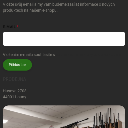
Vložte svůj e-mail a my vám budeme zasílat informace o nových
produktech na našem e-shopu.
E-MAIL
Vložením e-mailu souhlasíte s
podmínkami ochrany osobních údajů
Přihlásit se
PRODEJNA
Husova 2708
44001 Louny