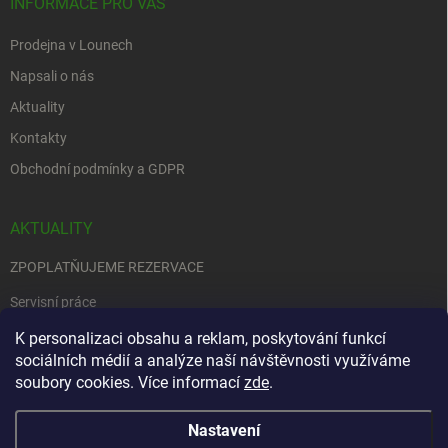
INFORMACE PRO VÁS
Prodejna v Lounech
Napsali o nás
Aktuality
Kontakty
Obchodní podmínky a GDPR
AKTUALITY
ZPOPLATŇUJEME REZERVACE
Servisní práce
EDENRED
K personalizaci obsahu a reklam, poskytování funkcí
sociálních médií a analýze naší návštěvnosti využíváme
Nemůžete se rozhodnout….
soubory cookies. Více informací
zde
.
Nastavení