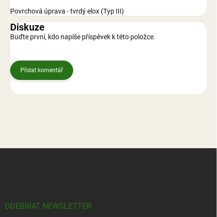
Povrchová úprava - tvrdý elox (Typ III)
Diskuze
Buďte první, kdo napíše příspěvek k této položce.
Přidat komentář
Z
á
p
a
t
í
ODEBÍRAT NEWSLETTER