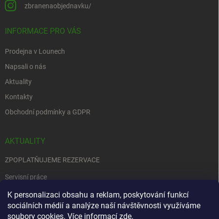
zbranenaobjednavku/
INFORMACE PRO VÁS
Prodejna v Lounech
Napsali o nás
Aktuality
Kontakty
Obchodní podmínky a GDPR
AKTUALITY
ZPOPLATŇUJEME REZERVACE
Servisní práce
EDENRED
K personalizaci obsahu a reklam, poskytování funkcí
sociálních médií a analýze naší návštěvnosti využíváme
Nemůžete se rozhodnout….
soubory cookies. Více informací
zde
.