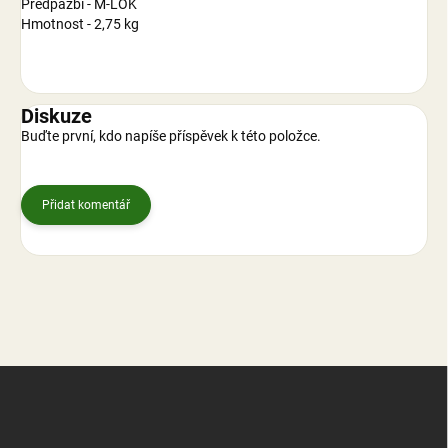
Předpažbí - M-LOK
Hmotnost - 2,75 kg
Diskuze
Buďte první, kdo napíše příspěvek k této položce.
Přidat komentář
Z
á
p
a