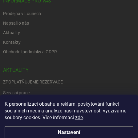
INFORMACE PRO VÁS
Prodejna v Lounech
Napsali o nás
Aktuality
Kontakty
Obchodní podmínky a GDPR
AKTUALITY
ZPOPLATŇUJEME REZERVACE
Servisní práce
EDENRED
K personalizaci obsahu a reklam, poskytování funkcí
sociálních médií a analýze naší návštěvnosti využíváme
Nemůžete se rozhodnout….
soubory cookies. Více informací
zde
.
Nastavení