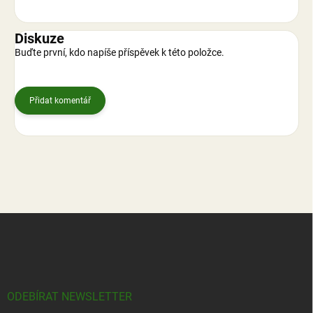
Diskuze
Buďte první, kdo napíše příspěvek k této položce.
Přidat komentář
Z
á
p
a
t
í
ODEBÍRAT NEWSLETTER