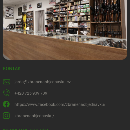
KONTAKT
jarda
@
zbranenaobjednavku.cz
+420 725 939 739
https://www.facebook.com/zbranenaobjednavku/
zbranenaobjednavku/