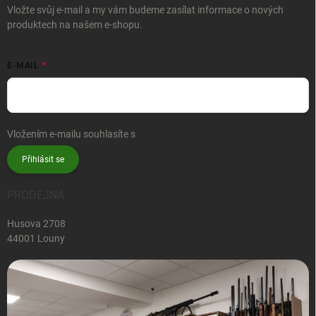
Vložte svůj e-mail a my vám budeme zasílat informace o nových
produktech na našem e-shopu.
E-MAIL
Vložením e-mailu souhlasíte s
podmínkami ochrany osobních údajů
Přihlásit se
PRODEJNA
Husova 2708
44001 Louny