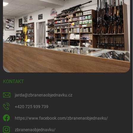
KONTAKT
jarda
@
zbranenaobjednavku.cz
+420 725 939 739
https://www.facebook.com/zbranenaobjednavku/
zbranenaobjednavku/