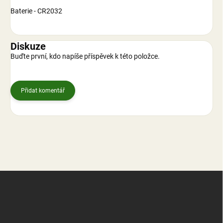
Baterie - CR2032
Diskuze
Buďte první, kdo napíše příspěvek k této položce.
Přidat komentář
Z
á
p
a
t