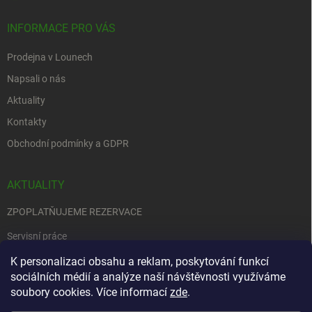
INFORMACE PRO VÁS
Prodejna v Lounech
Napsali o nás
Aktuality
Kontakty
Obchodní podmínky a GDPR
AKTUALITY
ZPOPLATŇUJEME REZERVACE
Servisní práce
EDENRED
K personalizaci obsahu a reklam, poskytování funkcí
sociálních médií a analýze naší návštěvnosti využíváme
Nemůžete se rozhodnout….
soubory cookies. Více informací
zde
.