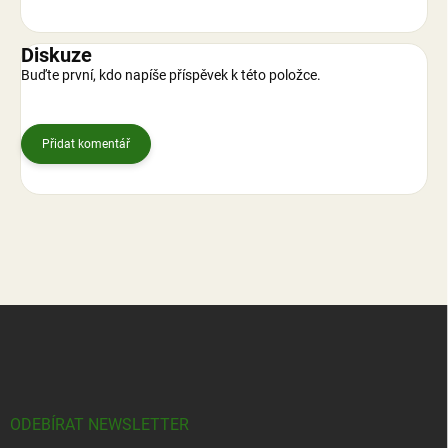
Diskuze
Buďte první, kdo napíše příspěvek k této položce.
Přidat komentář
Z
á
p
a
t
í
ODEBÍRAT NEWSLETTER