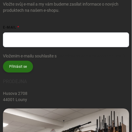
Vložte svůj e-mail a my vám budeme zasílat informace o nových
produktech na našem e-shopu.
E-MAIL
Vložením e-mailu souhlasíte s
podmínkami ochrany osobních údajů
Přihlásit se
PRODEJNA
Husova 2708
44001 Louny