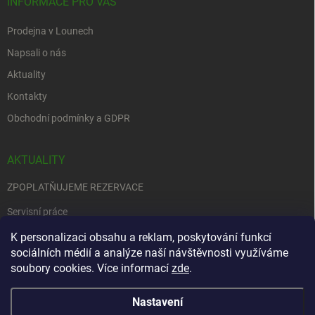
INFORMACE PRO VÁS
Prodejna v Lounech
Napsali o nás
Aktuality
Kontakty
Obchodní podmínky a GDPR
AKTUALITY
ZPOPLATŇUJEME REZERVACE
Servisní práce
EDENRED
K personalizaci obsahu a reklam, poskytování funkcí
sociálních médií a analýze naší návštěvnosti využíváme
Nemůžete se rozhodnout….
soubory cookies. Více informací
zde
.
Nastavení