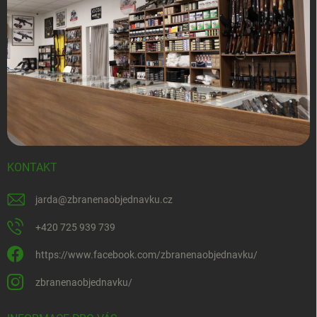
KONTAKT
jarda
@
zbranenaobjednavku.cz
+420 725 939 739
https://www.facebook.com/zbranenaobjednavku/
zbranenaobjednavku/