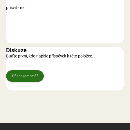
přísvit - ne
Diskuze
Buďte první, kdo napíše příspěvek k této položce.
Přidat komentář
Z