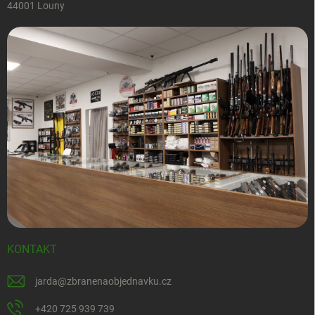
44001 Louny
KONTAKT
jarda
@
zbranenaobjednavku.cz
+420 725 939 739