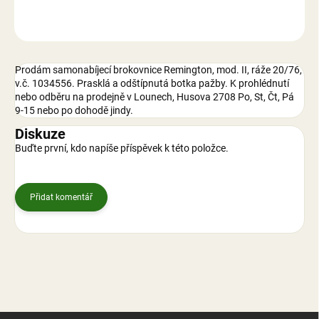
ZEPTAT SE
Prodám samonabíjecí brokovnice Remington, mod. II, ráže 20/76,
v.č. 1034556. Prasklá a odštípnutá botka pažby.
K prohlédnutí
nebo odběru na prodejně v Lounech, Husova 2708 Po, St, Čt, Pá
9-15 nebo po dohodě jindy.
Diskuze
Buďte první, kdo napíše příspěvek k této položce.
Přidat komentář