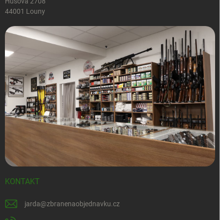
Husova 2708
44001 Louny
KONTAKT
jarda
@
zbranenaobjednavku.cz