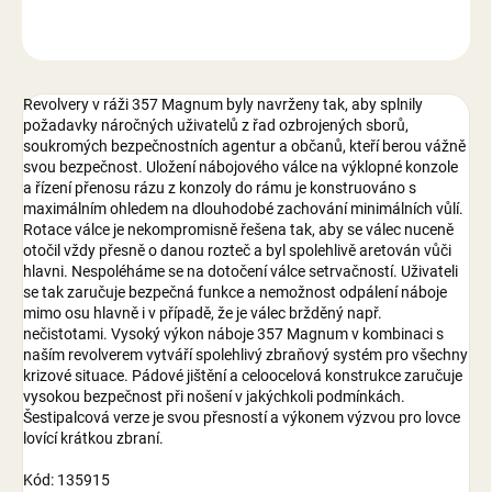
ZEPTAT SE
Revolvery v ráži 357 Magnum byly navrženy tak, aby splnily
požadavky náročných uživatelů z řad ozbrojených sborů,
soukromých bezpečnostních agentur a občanů, kteří berou vážně
svou bezpečnost. Uložení nábojového válce na výklopné konzole
a řízení přenosu rázu z konzoly do rámu je konstruováno s
maximálním ohledem na dlouhodobé zachování minimálních vůlí.
Rotace válce je nekompromisně řešena tak, aby se válec nuceně
otočil vždy přesně o danou rozteč a byl spolehlivě aretován vůči
hlavni. Nespoléháme se na dotočení válce setrvačností. Uživateli
se tak zaručuje bezpečná funkce a nemožnost odpálení náboje
mimo osu hlavně i v případě, že je válec bržděný např.
nečistotami. Vysoký výkon náboje 357 Magnum v kombinaci s
naším revolverem vytváří spolehlivý zbraňový systém pro všechny
krizové situace. Pádové jištění a celoocelová konstrukce zaručuje
vysokou bezpečnost při nošení v jakýchkoli podmínkách.
Šestipalcová verze je svou přesností a výkonem výzvou pro lovce
lovící krátkou zbraní.
Kód: 135915