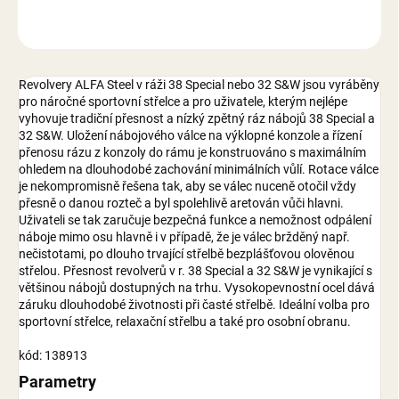
ZEPTAT SE
Revolvery ALFA Steel v ráži 38 Special nebo 32 S&W jsou vyráběny
pro náročné sportovní střelce a pro uživatele, kterým nejlépe
vyhovuje tradiční přesnost a nízký zpětný ráz nábojů 38 Special a
32 S&W. Uložení nábojového válce na výklopné konzole a řízení
přenosu rázu z konzoly do rámu je konstruováno s maximálním
ohledem na dlouhodobé zachování minimálních vůlí. Rotace válce
je nekompromisně řešena tak, aby se válec nuceně otočil vždy
přesně o danou rozteč a byl spolehlivě aretován vůči hlavni.
Uživateli se tak zaručuje bezpečná funkce a nemožnost odpálení
náboje mimo osu hlavně i v případě, že je válec bržděný např.
nečistotami, po dlouho trvající střelbě bezplášťovou olověnou
střelou. Přesnost revolverů v r. 38 Special a 32 S&W je vynikající s
většinou nábojů dostupných na trhu. Vysokopevnostní ocel dává
záruku dlouhodobé životnosti při časté střelbě. Ideální volba pro
sportovní střelce, relaxační střelbu a také pro osobní obranu.
kód: 138913
Parametry