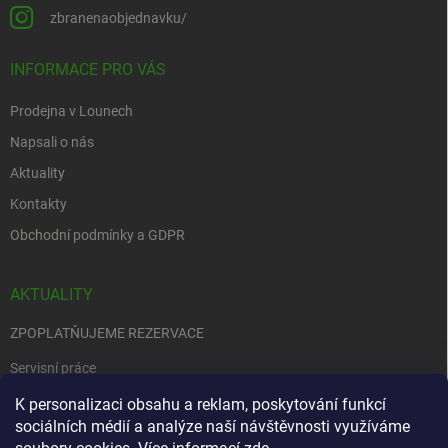
zbranenaobjednavku/
INFORMACE PRO VÁS
Prodejna v Lounech
Napsali o nás
Aktuality
Kontakty
Obchodní podmínky a GDPR
AKTUALITY
ZPOPLATŇUJEME REZERVACE
Servisní práce
EDENRED
K personalizaci obsahu a reklam, poskytování funkcí
sociálních médií a analýze naší návštěvnosti využíváme
Nemůžete se rozhodnout….