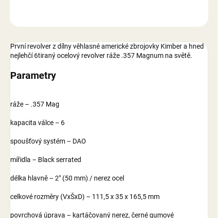
ZEPTAT SE
První revolver z dílny věhlasné americké zbrojovky Kimber a hned
nejlehčí 6tiraný ocelový revolver ráže .357 Magnum na světě.
Parametry
ráže – .357 Mag
kapacita válce – 6
spoušťový systém – DAO
mířidla – Black serrated
délka hlavně – 2″ (50 mm) / nerez ocel
celkové rozměry (VxŠxD) – 111,5 x 35 x 165,5 mm
povrchová úprava – kartáčovaný nerez, černé gumové