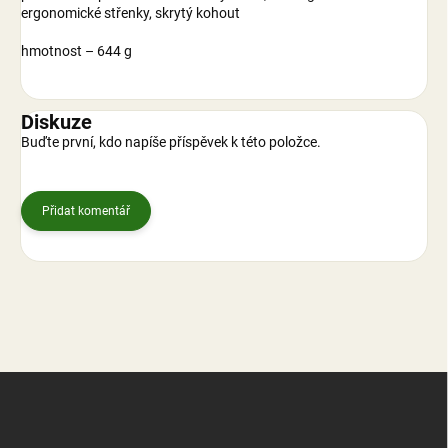
ergonomické střenky, skrytý kohout
hmotnost – 644 g
Diskuze
Buďte první, kdo napíše příspěvek k této položce.
Přidat komentář
Z
á
p