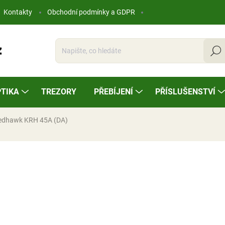
Kontakty
Obchodní podmínky a GDPR
Hleda
TIKA
TREZORY
PŘEBÍJENÍ
PŘÍSLUŠENSTVÍ
Redhawk KRH 45A (DA)
ocení
39 000 Kč
Měrná
SKLADEM