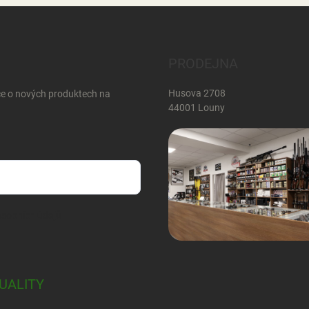
PRODEJNA
Husova 2708
ce o nových produktech na
44001 Louny
sobních údajů
UALITY