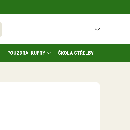
PRÁZDNÝ KOŠÍK
t
NÁKUPNÍ
KOŠÍK
POUZDRA, KUFRY
ŠKOLA STŘELBY
BAZÁREK