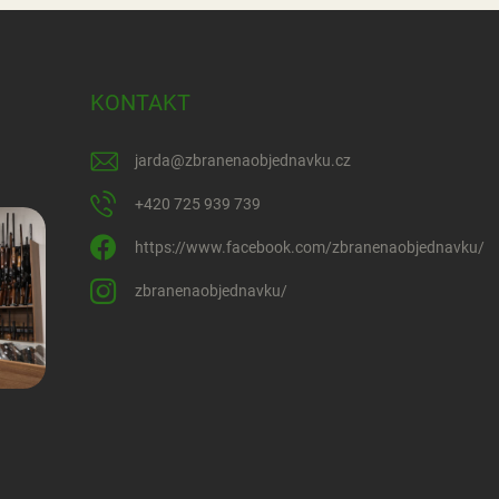
KONTAKT
jarda
@
zbranenaobjednavku.cz
+420 725 939 739
https://www.facebook.com/zbranenaobjednavku/
zbranenaobjednavku/