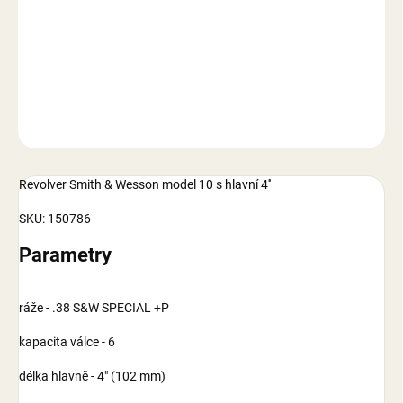
−
+
Přidat do košíku
DETAILNÍ INFORMACE
ZEPTAT SE
Revolver Smith & Wesson model 10 s hlavní 4''
SKU: 150786
Parametry
ráže - .38 S&W SPECIAL +P
kapacita válce - 6
délka hlavně - 4" (102 mm)