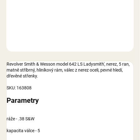
−
+
Přidat do košíku
DETAILNÍ INFORMACE
ZEPTAT SE
Revolver Smith & Wesson model 642 LS Ladysmith', nerez, 5 ran,
matně stříbrný, hliníkový rám, válec z nerez oceli, pevné hledí,
dřevěné střenky.
SKU: 163808
Parametry
ráže - .38 S&W
kapacita válce - 5