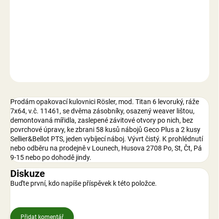
−
+
Přidat do košíku
Prodej pouze na zbrojní průkaz
DETAILNÍ INFORMACE
ZEPTAT SE
Prodám opakovací kulovnici Rösler, mod. Titan 6 levoruký, ráže
7x64, v.č. 11461, se dvěma zásobníky, osazený weaver lištou,
demontovaná mířidla, zaslepené závitové otvory po nich, bez
povrchové úpravy, ke zbrani 58 kusů nábojů Geco Plus a 2 kusy
Sellier&Bellot PTS, jeden vybíjecí náboj. Vývrt čistý. K prohlédnutí
nebo odběru na prodejně v Lounech, Husova 2708 Po, St, Čt, Pá
9-15 nebo po dohodě jindy.
Diskuze
Buďte první, kdo napíše příspěvek k této položce.
Přidat komentář