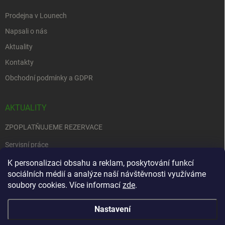
Prodejna v Lounech
Napsali o nás
Aktuality
Kontakty
Obchodní podmínky a GDPR
AKTUALITY
ZPOPLATŇUJEME REZERVACE
Servisní práce
EDENRED
K personalizaci obsahu a reklam, poskytování funkcí
sociálních médií a analýze naší návštěvnosti využíváme
Nemůžete se rozhodnout….
soubory cookies. Více informací
zde
.
Nastavení