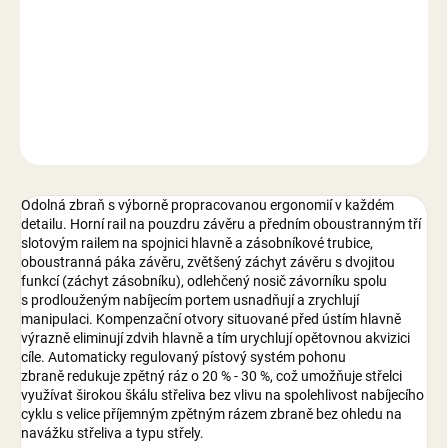
−
+
Přidat do košíku
DETAILNÍ INFORMACE
ZEPTAT SE
Odolná zbraň s výborně propracovanou ergonomií v každém
detailu. Horní rail na pouzdru závěru a předním oboustranným tří
slotovým railem na spojnici hlavně a zásobníkové trubice,
oboustranná páka závěru, zvětšený záchyt závěru s dvojitou
funkcí (záchyt zásobníku), odlehčený nosič závorníku spolu
s prodlouženým nabíjecím portem usnadňují a zrychlují
manipulaci. Kompenzační otvory situované před ústím hlavně
výrazně eliminují zdvih hlavně a tím urychlují opětovnou akvizici
cíle. Automaticky regulovaný pístový systém pohonu
zbraně redukuje zpětný ráz o 20 % - 30 %, což umožňuje střelci
využívat širokou škálu střeliva bez vlivu na spolehlivost nabíjecího
cyklu s velice příjemným zpětným rázem zbraně bez ohledu na
navážku střeliva a typu střely.