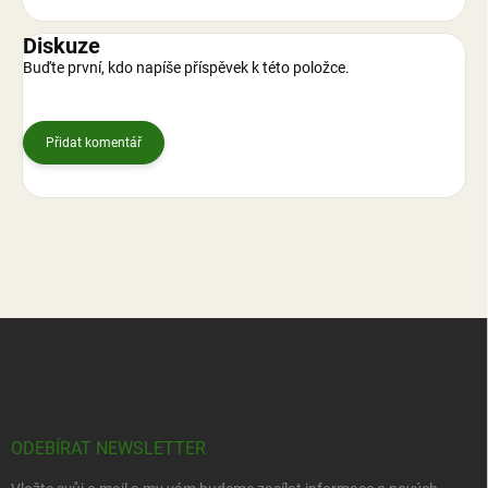
Diskuze
Buďte první, kdo napíše příspěvek k této položce.
Přidat komentář
Z
á
p
a
t
í
ODEBÍRAT NEWSLETTER