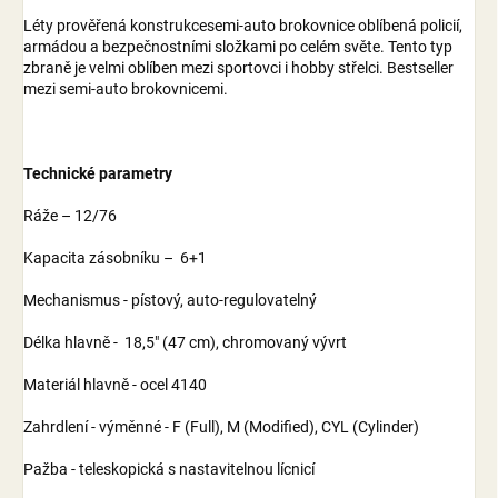
Léty prověřená konstrukcesemi-auto brokovnice oblíbená policií,
armádou a bezpečnostními složkami po celém světe. Tento typ
zbraně je velmi oblíben mezi sportovci i hobby střelci. Bestseller
mezi semi-auto brokovnicemi.
Technické parametry
Ráže – 12/76
Kapacita zásobníku – 6+1
Mechanismus - pístový, auto-regulovatelný
Délka hlavně - 18,5" (47 cm), chromovaný vývrt
Materiál hlavně - ocel 4140
Zahrdlení - výměnné - F (Full), M (Modified), CYL (Cylinder)
Pažba - teleskopická s nastavitelnou lícnicí