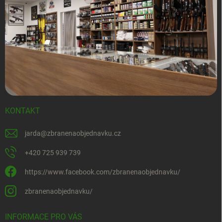
KONTAKT
jarda
@
zbranenaobjednavku.cz
+420 725 939 739
https://www.facebook.com/zbranenaobjednavku/
zbranenaobjednavku/
INFORMACE PRO VÁS