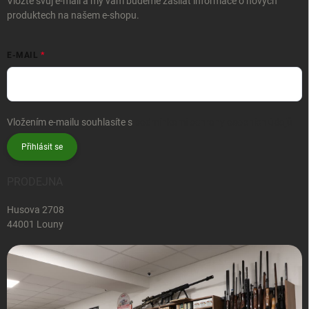
Vložte svůj e-mail a my vám budeme zasílat informace o nových
produktech na našem e-shopu.
E-MAIL
Vložením e-mailu souhlasíte s
podmínkami ochrany osobních údajů
Přihlásit se
PRODEJNA
Husova 2708
44001 Louny