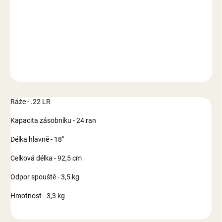
−
+
Přidat do košíku
DETAILNÍ INFORMACE
ZEPTAT SE
Ráže - .22 LR
Kapacita zásobníku - 24 ran
Délka hlavně - 18"
Celková délka - 92,5 cm
Odpor spouště - 3,5 kg
Hmotnost - 3,3 kg