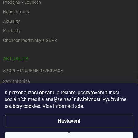
Prodejna v Lounech
Napsali o nás
Aktuality
Kontakty
Obchodní podmínky a GDPR
AKTUALITY
ZPOPLATŇUJEME REZERVACE
Servisní práce
EDENRED
K personalizaci obsahu a reklam, poskytování funkcí
sociálních médií a analýze naší návštěvnosti využíváme
Nemůžete se rozhodnout….
soubory cookies. Více informací
zde
.
Nastavení
Copyright 2026
Zbraně na objednávku
. Všechna práva vyhrazena.
Upravit