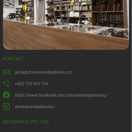
KONTAKT
jarda
@
zbranenaobjednavku.cz
+420 725 939 739
https://www.facebook.com/zbranenaobjednavku/
zbranenaobjednavku/
INFORMACE PRO VÁS