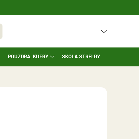
PRÁZDNÝ KOŠÍK
t
NÁKUPNÍ
KOŠÍK
POUZDRA, KUFRY
ŠKOLA STŘELBY
BAZÁREK