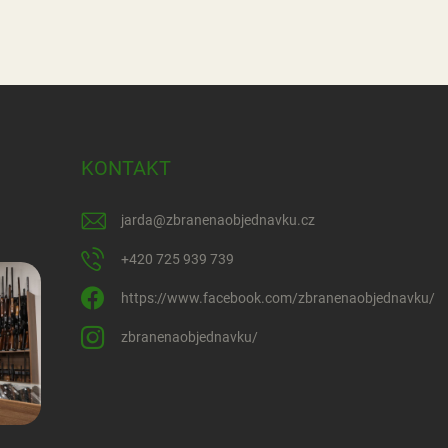
KONTAKT
jarda
@
zbranenaobjednavku.cz
+420 725 939 739
https://www.facebook.com/zbranenaobjednavku/
zbranenaobjednavku/