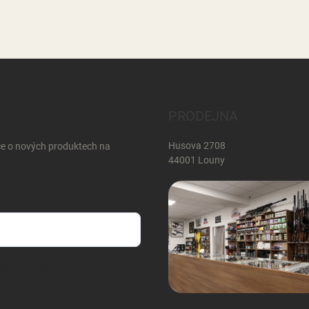
PRODEJNA
Husova 2708
ce o nových produktech na
44001 Louny
sobních údajů