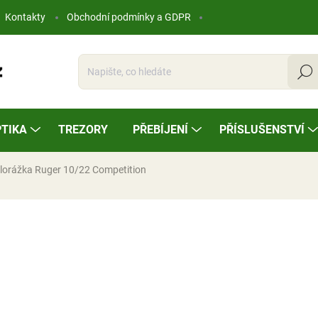
Kontakty
Obchodní podmínky a GDPR
Hleda
TIKA
TREZORY
PŘEBÍJENÍ
PŘÍSLUŠENSTVÍ
lorážka Ruger 10/22 Competition
ocení
25 650 Kč
Měrná
NA OBJEDNÁVKU