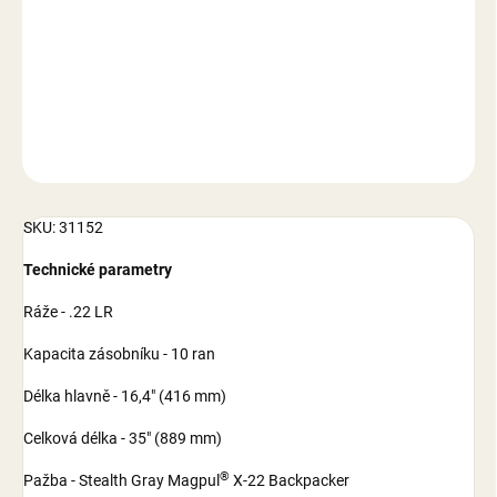
−
+
Přidat do košíku
DETAILNÍ INFORMACE
ZEPTAT SE
SKU: 31152
Technické parametry
Ráže - .22 LR
Kapacita zásobníku - 10 ran
Délka hlavně - 16,4" (416 mm)
Celková délka - 35" (889 mm)
®
Pažba - Stealth Gray Magpul
X-22 Backpacker