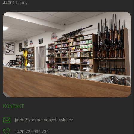
44001 Louny
KONTAKT
jarda
@
zbranenaobjednavku.cz
+420 725 939 739